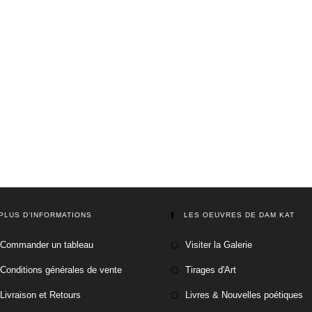
PLUS D’INFORMATIONS
LES OEUVRES DE DAM KAT
Commander un tableau
Visiter la Galerie
Conditions générales de vente
Tirages d'Art
Livraison et Retours
Livres & Nouvelles poétiques