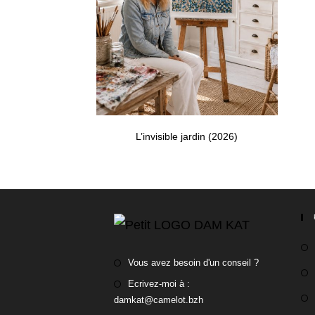
L’invisible jardin (2026)
Vous avez besoin d'un conseil ?
Ecrivez-moi à :
damkat@camelot.bzh