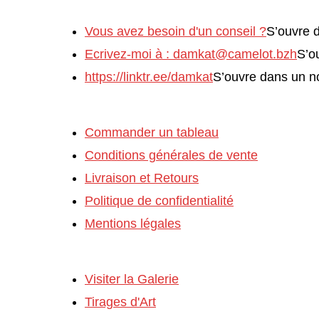
Vous avez besoin d'un conseil ?
S’ouvre 
Ecrivez-moi à : damkat@camelot.bzh
S’o
https://linktr.ee/damkat
S’ouvre dans un n
PLUS D’INFORMATIONS
Commander un tableau
Conditions générales de vente
Livraison et Retours
Politique de confidentialité
Mentions légales
LES OEUVRES DE DAM KAT
Visiter la Galerie
Tirages d'Art